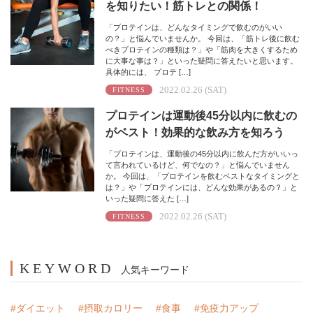
を知りたい！筋トレとの関係！
「プロテインは、どんなタイミングで飲むのがいい
の？」と悩んでいませんか。 今回は、「筋トレ後に飲む
べきプロテインの種類は？」や「筋肉を大きくするため
に大事な事は？」といった疑問に答えたいと思います。
具体的には、 プロテ […]
2022.02.26 (SAT)
FITNESS
プロテインは運動後45分以内に飲むの
がベスト！効果的な飲み方を知ろう
「プロテインは、運動後の45分以内に飲んだ方がいいっ
て言われているけど、何でなの？」と悩んでいません
か。 今回は、「プロテインを飲むベストなタイミングと
は？」や「プロテインには、どんな効果があるの？」と
いった疑問に答えた […]
2022.02.26 (SAT)
FITNESS
KEYWORD
人気キーワード
#ダイエット
#摂取カロリー
#食事
#免疫力アップ