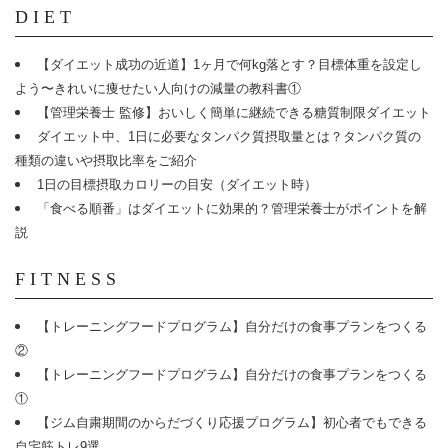
DIET
【ダイエット成功の近道】1ヶ月で何kg落とす？目標体重を設定し
よう〜きれいに痩せたい人向けの減量の教科書①
【管理栄養士 監修】おいしく簡単に継続できる糖質制限ダイエット
ダイエット中、1日に必要なタンパク質摂取量とは？タンパク質の
種類の違いや摂取比率をご紹介
1日の目標摂取カロリーの目安（ダイエット時）
「食べる順番」はダイエットに効果的？管理栄養士がポイントを解
説
FITNESS
【トレーニングフードプログラム】自分だけの食事プランをつくる
②
【トレーニングフードプログラム】自分だけの食事プランをつくる
①
【ジム自粛期間のからだづくり応援プログラム】初心者でもできる
自宅筋トレ9選