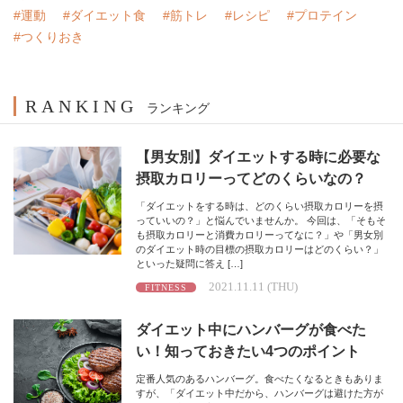
#運動
#ダイエット食
#筋トレ
#レシピ
#プロテイン
#つくりおき
RANKING
ランキング
【男女別】ダイエットする時に必要な
摂取カロリーってどのくらいなの？
「ダイエットをする時は、どのくらい摂取カロリーを摂
っていいの？」と悩んでいませんか。 今回は、「そもそ
も摂取カロリーと消費カロリーってなに？」や「男女別
のダイエット時の目標の摂取カロリーはどのくらい？」
といった疑問に答え […]
2021.11.11 (THU)
FITNESS
ダイエット中にハンバーグが食べた
い！知っておきたい4つのポイント
定番人気のあるハンバーグ。食べたくなるときもありま
すが、「ダイエット中だから、ハンバーグは避けた方が