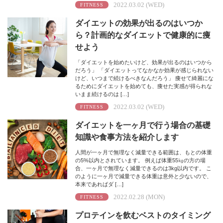
2022.03.02 (WED)
FITNESS
ダイエットの効果が出るのはいつか
ら？計画的なダイエットで健康的に痩
せよう
「ダイエットを始めたいけど、効果が出るのはいつから
だろう」 「ダイエットってなかなか効果が感じられない
けど、いつまで続けるべきなんだろう」 痩せて綺麗にな
るためにダイエットを始めても、痩せた実感が得られな
いまま続けるのは […]
2022.03.02 (WED)
FITNESS
ダイエットを一ヶ月で行う場合の基礎
知識や食事方法を紹介します
人間が一ヶ月で無理なく減量できる範囲は、もとの体重
の5%以内とされています。 例えば体重55㎏の方の場
合、一ヶ月で無理なく減量できるのは3kg以内です。 こ
のように一ヶ月で減量できる体重は意外と少ないので、
本来であればダ […]
2022.02.28 (MON)
FITNESS
プロテインを飲むベストのタイミング