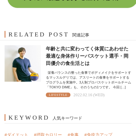
RELATED POST
関連記事
年齢と共に変わってく体質にあわせた
最適な身体作りーバスケット選手・岡
田優介の食生活とは
栄養バランスの整った食事でボディメイクをサポートす
るマッスルデリでは、アスリートの食事をサポートする
プログラムを実施中。3人制プロバスケットボールチーム
「TOKYO DIME」も、そのうちの1つです。 今回 […]
2022.02.16 (WED)
LIFESTYLE
KEYWORD
人気キーワード
#ダイエット
#摂取カロリー
#食事
#免疫力アップ