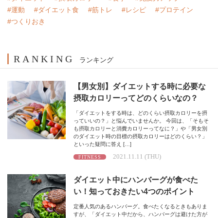
#運動
#ダイエット食
#筋トレ
#レシピ
#プロテイン
#つくりおき
RANKING
ランキング
【男女別】ダイエットする時に必要な
摂取カロリーってどのくらいなの？
「ダイエットをする時は、どのくらい摂取カロリーを摂
っていいの？」と悩んでいませんか。 今回は、「そもそ
も摂取カロリーと消費カロリーってなに？」や「男女別
のダイエット時の目標の摂取カロリーはどのくらい？」
といった疑問に答え […]
2021.11.11 (THU)
FITNESS
ダイエット中にハンバーグが食べた
い！知っておきたい4つのポイント
定番人気のあるハンバーグ。食べたくなるときもありま
すが、「ダイエット中だから、ハンバーグは避けた方が