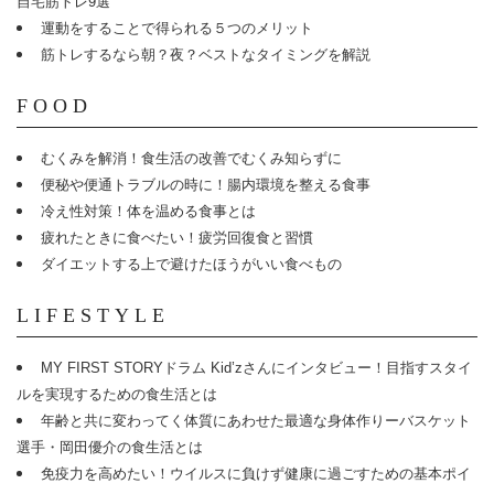
自宅筋トレ9選
運動をすることで得られる５つのメリット
筋トレするなら朝？夜？ベストなタイミングを解説
FOOD
むくみを解消！食生活の改善でむくみ知らずに
便秘や便通トラブルの時に！腸内環境を整える食事
冷え性対策！体を温める食事とは
疲れたときに食べたい！疲労回復食と習慣
ダイエットする上で避けたほうがいい食べもの
LIFESTYLE
MY FIRST STORYドラム Kid’zさんにインタビュー！目指すスタイ
ルを実現するための食生活とは
年齢と共に変わってく体質にあわせた最適な身体作りーバスケット
選手・岡田優介の食生活とは
免疫力を高めたい！ウイルスに負けず健康に過ごすための基本ポイ