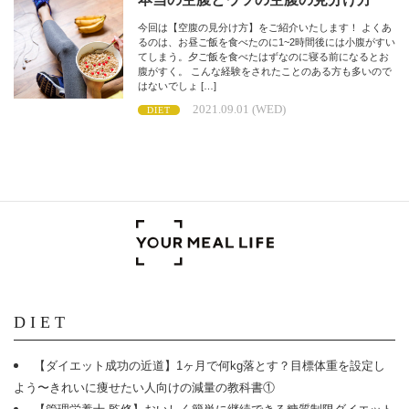
今回は【空腹の見分け方】をご紹介いたします！ よくあ
るのは、お昼ご飯を食べたのに1~2時間後には小腹がすい
てしまう。夕ご飯を食べたはずなのに寝る前になるとお
腹がすく。 こんな経験をされたことのある方も多いので
はないでしょ […]
2021.09.01 (WED)
DIET
DIET
【ダイエット成功の近道】1ヶ月で何kg落とす？目標体重を設定し
よう〜きれいに痩せたい人向けの減量の教科書①