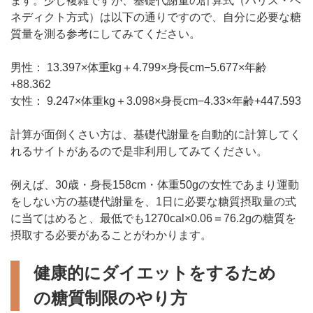
ます。少し複雑ですが、基礎代謝量の計算式（ハリス・ベ
ネディクト方式）は以下の通りですので、自分に必要な糖
質量を測る参考にしてみてください。
男性： 13.397×体重kg＋4.799×身長cm−5.677×年齢
+88.362
女性： 9.247×体重kg＋3.098×身長cm−4.33×年齢+447.593
計算が面倒くさい方は、基礎代謝量を自動的に計算してく
れるサイトがあるので是非利用してみてください。
例えば、30歳・身長158cm・体重50gの女性であまり運動
をしない方の基礎代謝量を、1日に必要な糖質摂取量の式
に当てはめると、最低でも1270cal×0.06＝76.2gの糖質を
摂取する必要があることがわかります。
健康的にダイエットをするため
の糖質制限のやり方