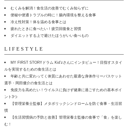
むくみを解消！食生活の改善でむくみ知らずに
便秘や便通トラブルの時に！腸内環境を整える食事
冷え性対策！体を温める食事とは
疲れたときに食べたい！疲労回復食と習慣
ダイエットする上で避けたほうがいい食べもの
LIFESTYLE
MY FIRST STORYドラム Kid’zさんにインタビュー！目指すスタイ
ルを実現するための食生活とは
年齢と共に変わってく体質にあわせた最適な身体作りーバスケット
選手・岡田優介の食生活とは
免疫力を高めたい！ウイルスに負けず健康に過ごすための基本ポイ
ント3つ
【管理栄養士監修】メタボリックシンドロームを防ぐ食事・生活習
慣
【生活習慣病の予防と改善】管理栄養士監修の食事で「食」を楽し
む！