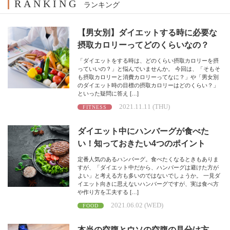
RANKING
ランキング
【男女別】ダイエットする時に必要な
摂取カロリーってどのくらいなの？
「ダイエットをする時は、どのくらい摂取カロリーを摂
っていいの？」と悩んでいませんか。 今回は、「そもそ
も摂取カロリーと消費カロリーってなに？」や「男女別
のダイエット時の目標の摂取カロリーはどのくらい？」
といった疑問に答え […]
2021.11.11 (THU)
FITNESS
ダイエット中にハンバーグが食べた
い！知っておきたい4つのポイント
定番人気のあるハンバーグ。食べたくなるときもありま
すが、「ダイエット中だから、ハンバーグは避けた方が
よい」と考える方も多いのではないでしょうか。 一見ダ
イエット向きに思えないハンバーグですが、実は食べ方
や作り方を工夫する […]
2021.06.02 (WED)
FOOD
本当の空腹とウソの空腹の見分け方