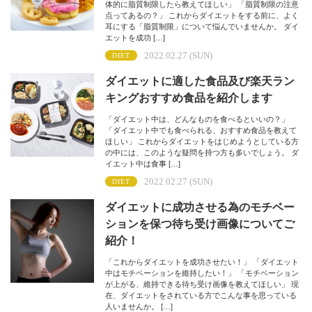
体的に脂質制限したら教えてほしい」 「脂質制限の注意
点ってあるの？」 これからダイエットをする前に、よく
耳にする「脂質制限」について悩んでいませんか。 ダイ
エットを成功 […]
2022.02.27 (SUN)
DIET
ダイエットに適した食品及び楽天ラン
キングおすすめ食品を紹介します
「ダイエット中は、どんなものを食べるといいの？」
「ダイエット中でも食べられる、おすすめ食品を教えて
ほしい」 これからダイエットをはじめようとしている方
の中には、このような疑問を持つ方も多いでしょう。 ダ
イエット中は食事 […]
2022.02.27 (SUN)
DIET
ダイエットに成功させる為のモチベー
ションを保つ待ち受け画像についてご
紹介！
「これからダイエットを成功させたい！」 「ダイエット
中はモチベーションを維持したい！」 「モチベーション
が上がる、維持できる待ち受け画像を教えてほしい」 現
在、ダイエットをされている方でこんな事を思っている
人いませんか。 […]