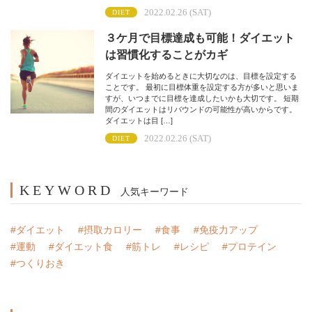
2022.02.26 (SAT)
DIET
３ケ月で目標達成も可能！ダイエット
は習慣化することがカギ
ダイエットを始めるときに大切なのは、目標を設定する
ことです。 最初に目標体重を設定する方が多いと思いま
すが、いつまでに目標を達成したいかも大切です。 短期
間のダイエットはリバウンドの可能性が高いからです。
ダイエットは目 […]
2022.02.26 (SAT)
DIET
KEYWORD
人気キーワード
#ダイエット
#摂取カロリー
#食事
#免疫力アップ
#運動
#ダイエット食
#筋トレ
#レシピ
#プロテイン
#つくりおき